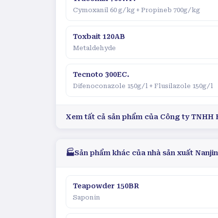
Cymoxanil 60 g/kg + Propineb 700g/kg
Toxbait 120AB
Metaldehyde
Tecnoto 300EC.
Difenoconazole 150g/l + Flusilazole 150g/l
Xem tất cả sản phẩm của
Công ty TNHH 
🏭
Sản phẩm khác của nhà sản xuất
Nanji
Teapowder 150BR
Saponin