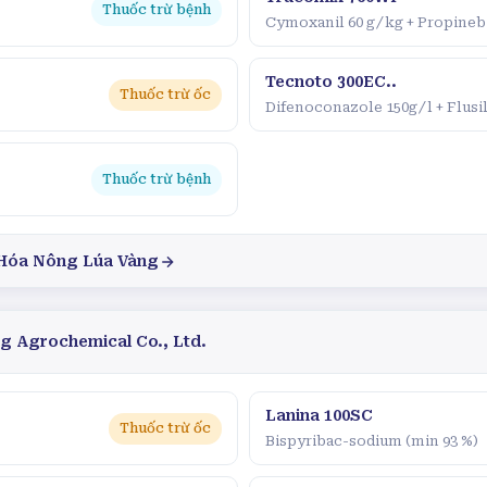
Thuốc trừ bệnh
Cymoxanil 60 g/kg + Propineb
Tecnoto 300EC..
Thuốc trừ ốc
Difenoconazole 150g/l + Flusi
Thuốc trừ bệnh
Hóa Nông Lúa Vàng
ng Agrochemical Co., Ltd.
Lanina 100SC
Thuốc trừ ốc
Bispyribac-sodium (min 93 %)