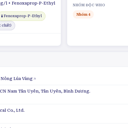
0g/l + Fenoxaprop-P-Ethyl
NHÓM ĐỘC WHO
Nhóm
4
🧪
Fenoxaprop-P-Ethyl
 chất)
 Nông Lúa Vàng
KCN Nam Tân Uyên, Tân Uyên, Bình Dương.
al Co., Ltd.