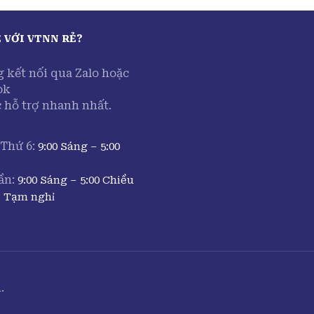
Ệ VỚI
VTNN RẺ
?
g kết nối qua Zalo hoặc
ok
 hỗ trợ nhanh nhất.
 Thứ 6:
9:00 Sáng – 5:00
ần:
9:00 Sáng – 5:00 Chiều
:
Tạm nghỉ
.