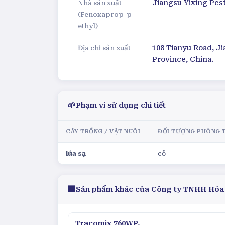
Jiangsu Yixing Pest
Nhà sản xuất
(Fenoxaprop-p-
ethyl)
108 Tianyu Road, J
Địa chỉ sản xuất
Province, China.
🌱
Phạm vi sử dụng chi tiết
CÂY TRỒNG / VẬT NUÔI
ĐỐI TƯỢNG PHÒNG 
lúa sạ
cỏ
🏢
Sản phẩm khác của
Công ty TNHH Hóa
Tracomix 760WP.