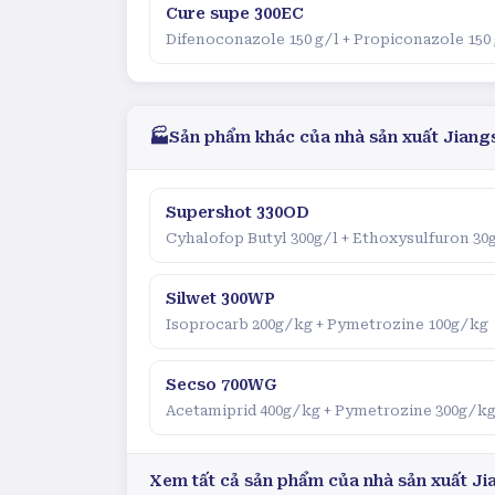
Cure supe 300EC
Difenoconazole 150 g/l + Propiconazole 150
🏭
Sản phẩm khác của nhà sản xuất
Jiangs
Supershot 330OD
Cyhalofop Butyl 300g/l + Ethoxysulfuron 30
Silwet 300WP
Isoprocarb 200g/kg + Pymetrozine 100g/kg
Secso 700WG
Acetamiprid 400g/kg + Pymetrozine 300g/k
Xem tất cả sản phẩm của nhà sản xuất
Ji