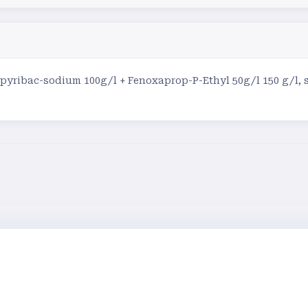
pyribac-sodium 100g/l + Fenoxaprop-P-Ethyl 50g/l 150 g/l, s