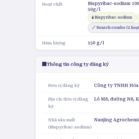
Bispyribac-sodium 10
Hoạt chất
50g/l
🧪
Bispyribac-sodium
🔗 Search combo (
2
hoạt
150 g/l
Hàm lượng
🏢
Thông tin công ty đăng ký
Công ty TNHH Hóa
Đơn vị đăng ký
Lô M8, đường N8, 
Địa chỉ đơn vị đăng
ký
Nanjing Agrochemic
Nhà sản xuất
(Bispyribac-sodium)