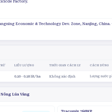
icicde Factory.
iangning Economic & Technology Dev. Zone, Nanjing, China. 
TRỪ
LIỀU LƯỢNG
THỜI GIAN CÁCH LY
CÁCH DÙNG
0.20 - 0.28 lít/ha
Không xác định
Lượng nước ph
 Nông Lúa Vàng
Tracomix 760WP