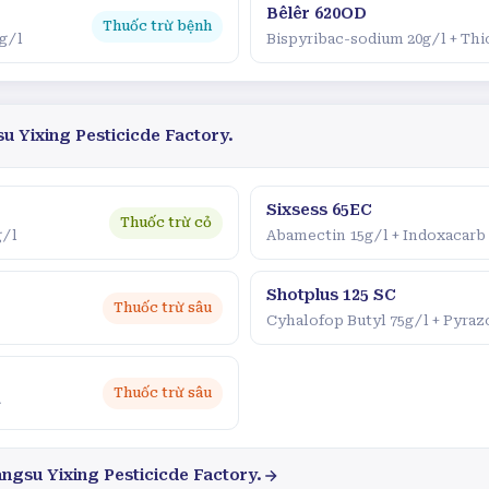
Bêlêr 620OD
Thuốc trừ bệnh
 g/l
Bispyribac-sodium 20g/l + Th
u Yixing Pesticicde Factory.
Sixsess 65EC
Thuốc trừ cỏ
g/l
Abamectin 15g/l + Indoxacarb
Shotplus 125 SC
Thuốc trừ sâu
Cyhalofop Butyl 75g/l + Pyraz
Thuốc trừ sâu
g
angsu Yixing Pesticicde Factory.