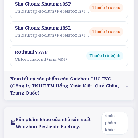
Sha Chong Shuang 50SP
Thuốc trừ sâu
Thiosultap-sodium (Nereistoxin) (min 90%)
Sha Chong Shuang 18SL
Thuốc trừ sâu
Thiosultap-sodium (Nereistoxin) (min 90%)
Rothanil 75WP
Thuốc trừ bệnh
Chlorothalonil (min 98%)
Xem tất cả sản phẩm của
Guizhou CUC INC.
(Công ty TNHH TM Hồng Xuân Kiệt, Quý Châu,
Trung Quốc)
4
sản
Sản phẩm khác của nhà sản xuất
🏭
phẩm
Wenzhou Pesticide Factory.
khác