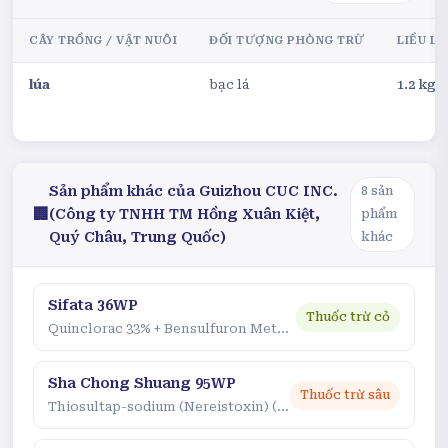
CÂY TRỒNG / VẬT NUÔI
ĐỐI TƯỢNG PHÒNG TRỪ
LIỀU L
lúa
bạc lá
1.2 kg/
Sản phẩm khác của
Guizhou CUC INC.
8
sản
🏢
(Công ty TNHH TM Hồng Xuân Kiệt,
phẩm
Quý Châu, Trung Quốc)
khác
Sifata 36WP
Thuốc trừ cỏ
Quinclorac 33% + Bensulfuron Methyl 3%
Sha Chong Shuang 95WP
Thuốc trừ sâu
Thiosultap-sodium (Nereistoxin) (min 90%)