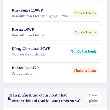
Rus-Sunri 110WP
Thuốc trừ cỏ
Bensulfuron Methyl 10g/kg + Pyrazosulfuron Ethyl 100g/kg
Rorax 10WP
Thuốc trừ cỏ
Bensulfuron Methyl
Đồng Cloruloxi 30WP
Thuốc trừ bệnh
Copper Oxychloride
Belazole 75WP
Thuốc trừ sâu
Tricyclazole
Sản phẩm khác cùng hoạt chất
6
sản
🧪
"Bismerthiazol (Sai ku zuo) (min 90 %)"
phẩm