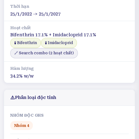
Thời hạn
25/1/2022 -> 25/1/2027
Hoạt chất
Bifenthrin 17.1% + Imidacloprid 17.1%
🧪
Bifenthrin
🧪
Imidacloprid
🔗 Search combo (
2
hoạt chất)
Hàm lượng
34.2% w/w
⚠️
Phân loại độc tính
NHÓM ĐỘC GHS
Nhóm
4