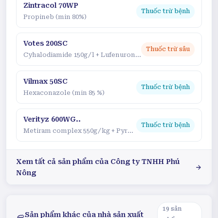
Zintracol 70WP
Thuốc trừ bệnh
Propineb (min 80%)
Votes 200SC
Thuốc trừ sâu
Cyhalodiamide 150g/l + Lufenuron 50g/l
Vilmax 50SC
Thuốc trừ bệnh
Hexaconazole (min 85 %)
Verityz 600WG..
Thuốc trừ bệnh
Metiram complex 550g/kg + Pyraclostrobin 50g/kg
Xem tất cả sản phẩm của
Công ty TNHH Phú
Nông
19
sản
Sản phẩm khác của nhà sản xuất