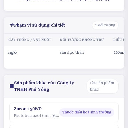
🌱
Phạm vi sử dụng chi tiết
1
đối tượng
CÂY TRỒNG / VẬT NUÔI
ĐỐI TƯỢNG PHÒNG TRỪ
LIỀU L
ngô
sâu đục thân
260ml/
Sản phẩm khác của
Công ty
104
sản phẩm
🏢
TNHH Phú Nông
khác
Zuron 150WP
Thuốc điều hòa sinh trưởng
Paclobutrazol (min 95 %)