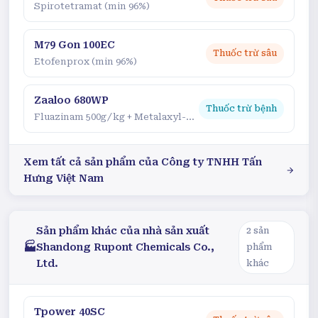
Spirotetramat (min 96%)
M79 Gon 100EC
Thuốc trừ sâu
Etofenprox (min 96%)
Zaaloo 680WP
Thuốc trừ bệnh
Fluazinam 500g/kg + Metalaxyl-M 180g/kg
Xem tất cả sản phẩm của
Công ty TNHH Tấn
Hưng Việt Nam
Sản phẩm khác của nhà sản xuất
2
sản
🏭
Shandong Rupont Chemicals Co.,
phẩm
Ltd.
khác
Tpower 40SC