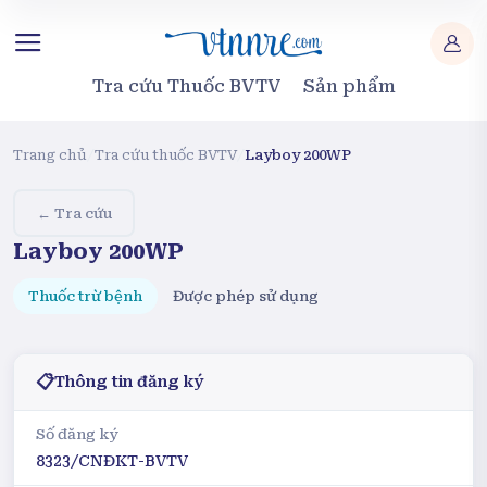
Tra cứu Thuốc BVTV
Sản phẩm
Trang chủ
/
Tra cứu thuốc BVTV
/
Layboy 200WP
← Tra cứu
Layboy 200WP
Thuốc trừ bệnh
Được phép sử dụng
📋
Thông tin đăng ký
Số đăng ký
8323/CNĐKT-BVTV