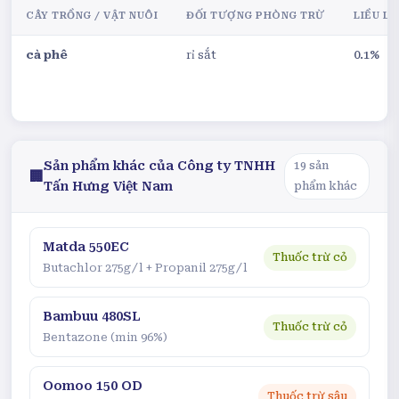
CÂY TRỒNG / VẬT NUÔI
ĐỐI TƯỢNG PHÒNG TRỪ
LIỀU L
cà phê
rỉ sắt
0.1%
Sản phẩm khác của
Công ty TNHH
19
sản
🏢
Tấn Hưng Việt Nam
phẩm khác
Matda 550EC
Thuốc trừ cỏ
Butachlor 275g/l + Propanil 275g/l
Bambuu 480SL
Thuốc trừ cỏ
Bentazone (min 96%)
Oomoo 150 OD
Thuốc trừ sâu